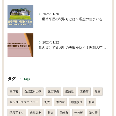
2025/01/26
二世帯平屋の間取りとは？理想の住まいを実現する種類について解説
2025/01/22
吹き抜けで梁照明の失敗を防ぐ！理想の空間を実現する照明計画
タグ
Tags
高気密
自然素材の家
施工事例
愛知県
工務店
漫画
セルロースファイバー
丸太
木の家
地盤改良
解体
階段手すり
自然素材
新築
岡崎市
一枚板
塗り壁