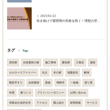
2025/01/22
吹き抜けで梁照明の失敗を防ぐ！理想の空間を実現する照明計画
タグ
Tags
高気密
自然素材の家
施工事例
愛知県
工務店
漫画
セルロースファイバー
丸太
木の家
地盤改良
解体
階段手すり
自然素材
新築
岡崎市
一枚板
塗り壁
外壁
家づくり
プライバシーポリシー
お問い合わせ
有限会社浅井住宅
アクセス
職人紹介
採用情報
サービス