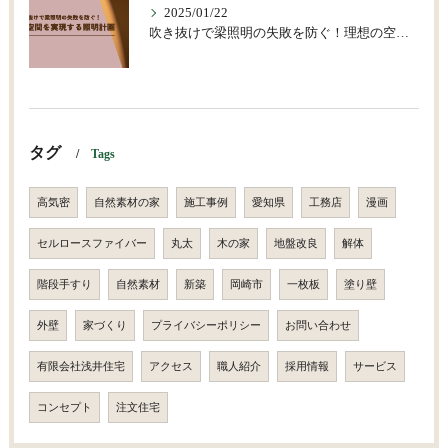
2025/01/22
吹き抜けで梁照明の失敗を防ぐ！理想の空間を実現する照明計画
タグ
Tags
高気密
自然素材の家
施工事例
愛知県
工務店
漫画
セルロースファイバー
丸太
木の家
地盤改良
解体
階段手すり
自然素材
新築
岡崎市
一枚板
塗り壁
外壁
家づくり
プライバシーポリシー
お問い合わせ
有限会社浅井住宅
アクセス
職人紹介
採用情報
サービス
コンセプト
注文住宅