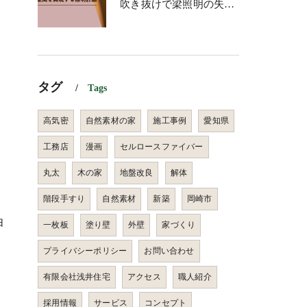
吹き抜けで梁照明の失敗を防ぐ！理想の空間を実現する照明計画
タグ
Tags
高気密
自然素材の家
施工事例
愛知県
工務店
漫画
セルロースファイバー
丸太
木の家
地盤改良
解体
階段手すり
自然素材
新築
岡崎市
由
一枚板
塗り壁
外壁
家づくり
プライバシーポリシー
お問い合わせ
有限会社浅井住宅
アクセス
職人紹介
採用情報
サービス
コンセプト