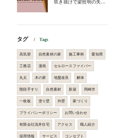
吹き抜けで梁照明の失敗を防ぐ！理想の空間を実現する照明計画
タグ
Tags
高気密
自然素材の家
施工事例
愛知県
工務店
漫画
セルロースファイバー
丸太
木の家
地盤改良
解体
階段手すり
自然素材
新築
岡崎市
一枚板
塗り壁
外壁
家づくり
プライバシーポリシー
お問い合わせ
有限会社浅井住宅
アクセス
職人紹介
採用情報
サービス
コンセプト