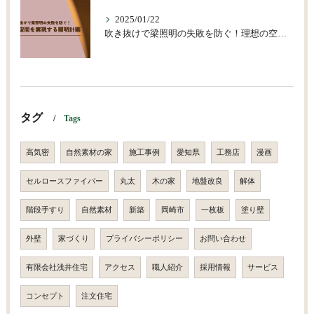
2025/01/22
吹き抜けで梁照明の失敗を防ぐ！理想の空間を実現する照明計画
タグ
Tags
高気密
自然素材の家
施工事例
愛知県
工務店
漫画
セルロースファイバー
丸太
木の家
地盤改良
解体
階段手すり
自然素材
新築
岡崎市
一枚板
塗り壁
外壁
家づくり
プライバシーポリシー
お問い合わせ
有限会社浅井住宅
アクセス
職人紹介
採用情報
サービス
コンセプト
注文住宅