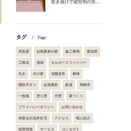
吹き抜けで梁照明の失敗を防ぐ！理想の空間を実現する照明計画
タグ
Tags
高気密
自然素材の家
施工事例
愛知県
工務店
漫画
セルロースファイバー
丸太
木の家
地盤改良
解体
階段手すり
自然素材
新築
岡崎市
一枚板
塗り壁
外壁
家づくり
プライバシーポリシー
お問い合わせ
有限会社浅井住宅
アクセス
職人紹介
採用情報
サービス
コンセプト