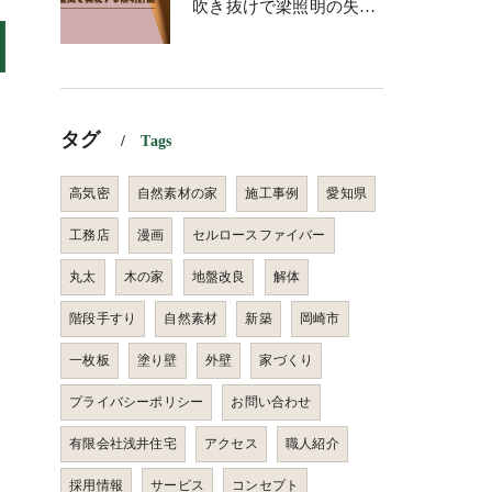
吹き抜けで梁照明の失敗を防ぐ！理想の空間を実現する照明計画
タグ
Tags
高気密
自然素材の家
施工事例
愛知県
工務店
漫画
セルロースファイバー
丸太
木の家
地盤改良
解体
階段手すり
自然素材
新築
岡崎市
一枚板
塗り壁
外壁
家づくり
プライバシーポリシー
お問い合わせ
有限会社浅井住宅
アクセス
職人紹介
採用情報
サービス
コンセプト