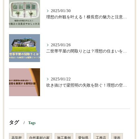
2025/01/30
理想の外観を叶える！横長窓の魅力と注意点やおしゃれな活用術
2025/01/26
二世帯平屋の間取りとは？理想の住まいを実現する種類について解説
2025/01/22
吹き抜けで梁照明の失敗を防ぐ！理想の空間を実現する照明計画
タグ
Tags
高気密
自然素材の家
施工事例
愛知県
工務店
漫画