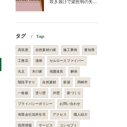
吹き抜けで梁照明の失敗を防ぐ！理想の空間を実現する照明計画
タグ
Tags
高気密
自然素材の家
施工事例
愛知県
工務店
漫画
セルロースファイバー
丸太
木の家
地盤改良
解体
階段手すり
自然素材
新築
岡崎市
一枚板
塗り壁
外壁
家づくり
プライバシーポリシー
お問い合わせ
有限会社浅井住宅
アクセス
職人紹介
採用情報
サービス
コンセプト